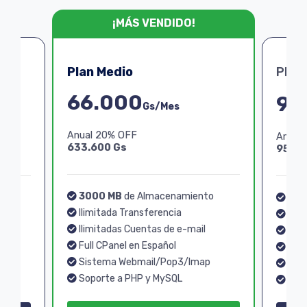
¡MÁS VENDIDO!
Plan Medio
Plan
66.000
99
Gs/Mes
Anual 20% OFF
Anual
633.600 Gs
950.4
3000 MB
de Almacenamiento
o
40
Ilimitada Transferencia
Ilim
Ilimitadas Cuentas de e-mail
Ilim
Full CPanel en Español
Full
Sistema Webmail/Pop3/Imap
p
Sis
Soporte a PHP y MySQL
Sopo