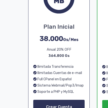
Plan Inicial
38.000
Gs/Mes
Anual 20% OFF
364.800 Gs
Ilimitada Transferencia
I
Ilimitadas Cuentas de e-mail
I
Full CPanel en Español
F
Sistema Webmail/Pop3/Imap
S
Soporte a PHP y MySQL
S
Crear Cuenta