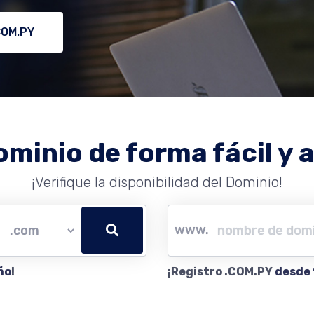
COM.PY
ominio de forma fácil y a
¡Verifique la disponibilidad del Dominio!
www.
ño
!
¡Registro .COM.PY
desde 