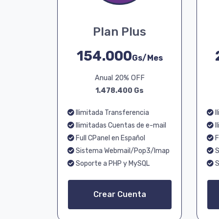
Plan Plus
154.000
Gs/Mes
Anual 20% OFF
1.478.400 Gs
Ilimitada Transferencia
I
Ilimitadas Cuentas de e-mail
I
Full CPanel en Español
F
Sistema Webmail/Pop3/Imap
S
Soporte a PHP y MySQL
S
Crear Cuenta