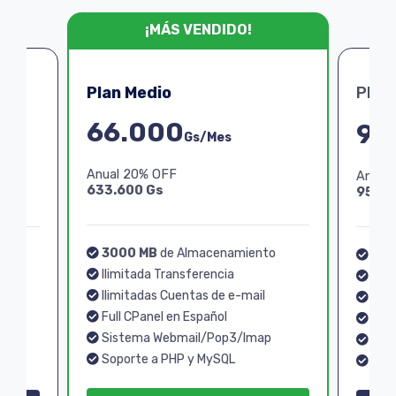
¡MÁS VENDIDO!
Plan Medio
Plan
66.000
99
Gs/Mes
Anual 20% OFF
Anual
633.600 Gs
950.4
3000 MB
de Almacenamiento
o
40
Ilimitada Transferencia
Ilim
Ilimitadas Cuentas de e-mail
Ilim
Full CPanel en Español
Full
Sistema Webmail/Pop3/Imap
p
Sis
Soporte a PHP y MySQL
Sopo